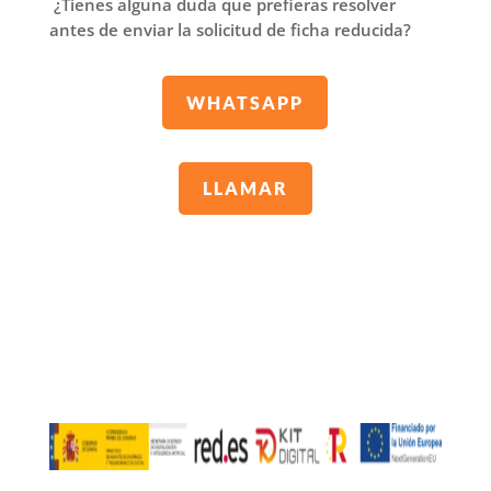
ama
¿Tienes alguna duda que prefieras resolver
antes de enviar la solicitud de ficha reducida?
ble 
y 
disp
WHATSAPP
uest
a a 
resp
LLAMAR
ond
er 
tod
as 
mis 
preg
unt
as. 
Los 
doc
um
ent