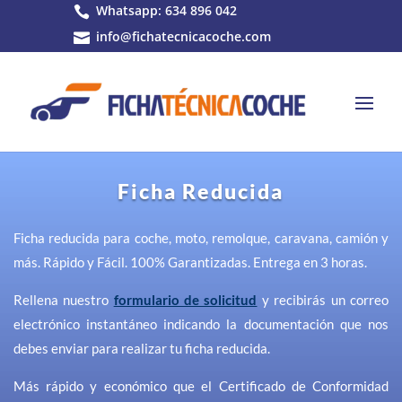
Whatsapp: 634 896 042

info@fichatecnicacoche.com

Ficha Reducida
Ficha reducida para coche, moto, remolque, caravana, camión y
más. Rápido y Fácil. 100% Garantizadas. Entrega en 3 horas.
Rellena nuestro
formulario de solicitud
y recibirás un correo
electrónico instantáneo indicando la documentación que nos
debes enviar para realizar tu ficha reducida.
Más rápido y económico que el Certificado de Conformidad